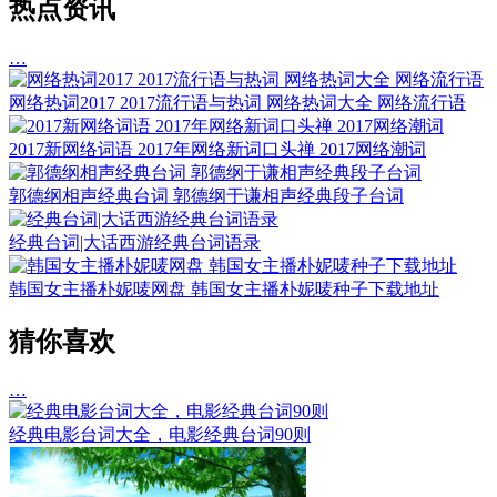
热点资讯
…
网络热词2017 2017流行语与热词 网络热词大全 网络流行语
2017新网络词语 2017年网络新词口头禅 2017网络潮词
郭德纲相声经典台词 郭德纲于谦相声经典段子台词
经典台词|大话西游经典台词语录
韩国女主播朴妮唛网盘 韩国女主播朴妮唛种子下载地址
猜你喜欢
…
经典电影台词大全，电影经典台词90则