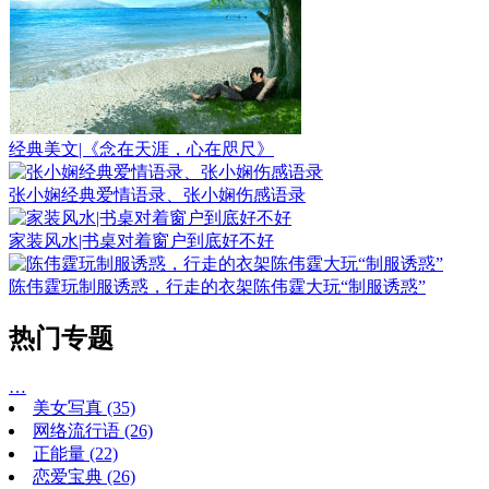
经典美文|《念在天涯，心在咫尺》
张小娴经典爱情语录、张小娴伤感语录
家装风水|书桌对着窗户到底好不好
陈伟霆玩制服诱惑，行走的衣架陈伟霆大玩“制服诱惑”
热门专题
…
美女写真
(35)
网络流行语
(26)
正能量
(22)
恋爱宝典
(26)