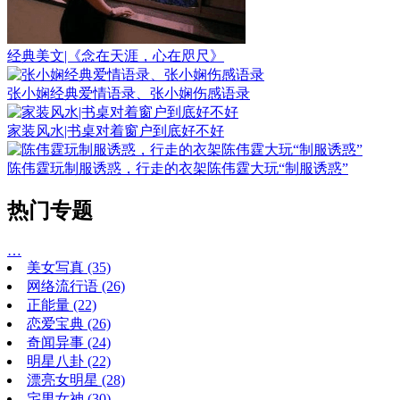
经典美文|《念在天涯，心在咫尺》
张小娴经典爱情语录、张小娴伤感语录
家装风水|书桌对着窗户到底好不好
陈伟霆玩制服诱惑，行走的衣架陈伟霆大玩“制服诱惑”
热门专题
…
美女写真
(35)
网络流行语
(26)
正能量
(22)
恋爱宝典
(26)
奇闻异事
(24)
明星八卦
(22)
漂亮女明星
(28)
宅男女神
(30)