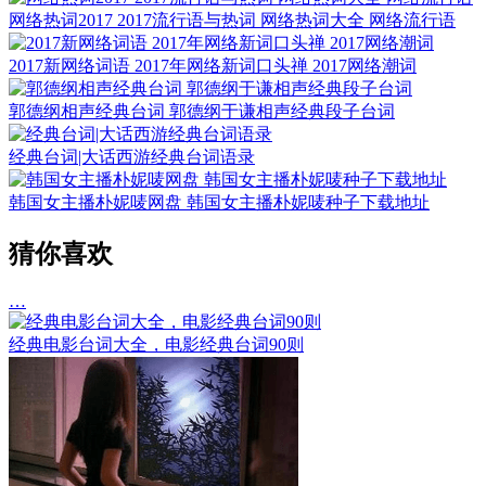
网络热词2017 2017流行语与热词 网络热词大全 网络流行语
2017新网络词语 2017年网络新词口头禅 2017网络潮词
郭德纲相声经典台词 郭德纲于谦相声经典段子台词
经典台词|大话西游经典台词语录
韩国女主播朴妮唛网盘 韩国女主播朴妮唛种子下载地址
猜你喜欢
…
经典电影台词大全，电影经典台词90则