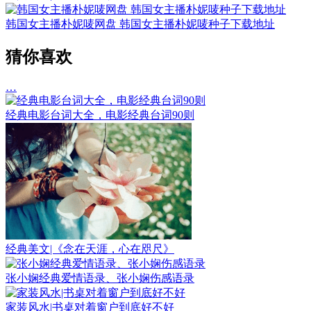
韩国女主播朴妮唛网盘 韩国女主播朴妮唛种子下载地址
猜你喜欢
…
经典电影台词大全，电影经典台词90则
经典美文|《念在天涯，心在咫尺》
张小娴经典爱情语录、张小娴伤感语录
家装风水|书桌对着窗户到底好不好