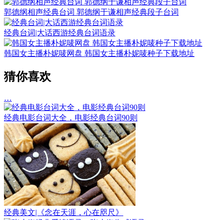
郭德纲相声经典台词 郭德纲于谦相声经典段子台词
经典台词|大话西游经典台词语录
韩国女主播朴妮唛网盘 韩国女主播朴妮唛种子下载地址
猜你喜欢
…
经典电影台词大全，电影经典台词90则
经典美文|《念在天涯，心在咫尺》