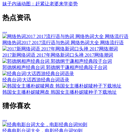
妹子内涵动图：赶紧让老婆来学姿势
热点资讯
…
网络热词2017 2017流行语与热词 网络热词大全 网络流行语
2017新网络词语 2017年网络新词口头禅 2017网络潮词
郭德纲相声经典台词 郭德纲于谦相声经典段子台词
经典台词|大话西游经典台词语录
韩国女主播朴妮唛网盘 韩国女主播朴妮唛种子下载地址
猜你喜欢
…
经典电影台词大全，电影经典台词90则