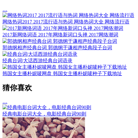
…
网络热词2017 2017流行语与热词 网络热词大全 网络流行语
2017新网络词语 2017年网络新词口头禅 2017网络潮词
郭德纲相声经典台词 郭德纲于谦相声经典段子台词
经典台词|大话西游经典台词语录
韩国女主播朴妮唛网盘 韩国女主播朴妮唛种子下载地址
猜你喜欢
…
经典电影台词大全，电影经典台词90则