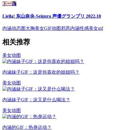
下一篇
Liella! 东山奈央-Seigura 声優グランプリ 2022.10
内涵动态图
大胸美女GIF动图邪恶内涵
性感美女gif
相关推荐
美女动图
内涵妹子GIF：这是你喜欢的姐姐吗？
美女动图
内涵妹子GIF：这又是什么喝法？
美女动图
内涵的GIF：热身运动？