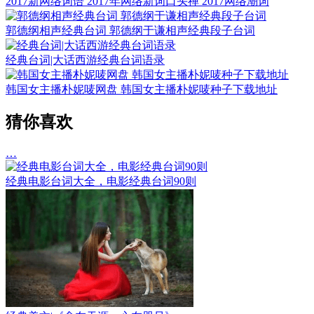
2017新网络词语 2017年网络新词口头禅 2017网络潮词
郭德纲相声经典台词 郭德纲于谦相声经典段子台词
经典台词|大话西游经典台词语录
韩国女主播朴妮唛网盘 韩国女主播朴妮唛种子下载地址
猜你喜欢
…
经典电影台词大全，电影经典台词90则