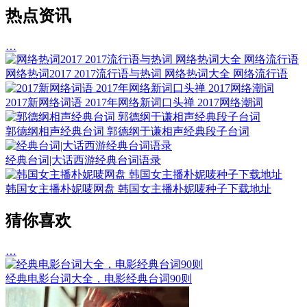
热点资讯
…
网络热词2017 2017流行语与热词 网络热词大全 网络流行语
2017新网络词语 2017年网络新词口头禅 2017网络潮词
郭德纲相声经典台词 郭德纲于谦相声经典段子台词
经典台词|大话西游经典台词语录
韩国女主播朴妮唛网盘 韩国女主播朴妮唛种子下载地址
猜你喜欢
…
经典电影台词大全，电影经典台词90则