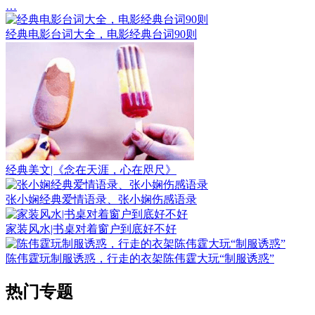
…
经典电影台词大全，电影经典台词90则
经典美文|《念在天涯，心在咫尺》
张小娴经典爱情语录、张小娴伤感语录
家装风水|书桌对着窗户到底好不好
陈伟霆玩制服诱惑，行走的衣架陈伟霆大玩“制服诱惑”
热门专题