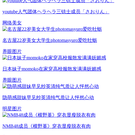
youtube人气团体ヘラヘラ三铳士成员「さおりん」
网络美女
名古屋22岁美女大学生photomasyuro爱吃牡蛎
养眼图片
日本妹子momoko在家穿高校服散发满满妩媚感
养眼图片
隐萌感甜妹早见纱英清纯气质让人怦然心动
明星图片
NMB48成员《横野堇》穿衣显瘦脱衣有肉