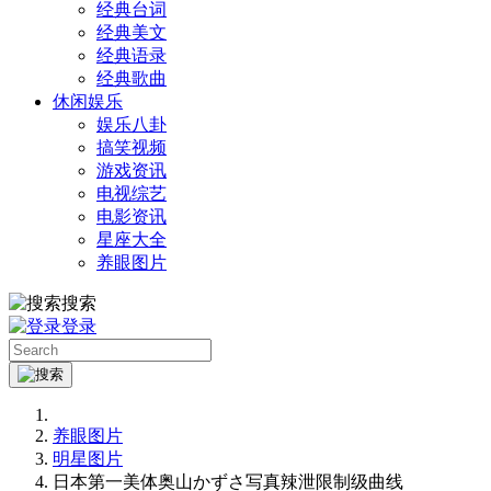
经典台词
经典美文
经典语录
经典歌曲
休闲娱乐
娱乐八卦
搞笑视频
游戏资讯
电视综艺
电影资讯
星座大全
养眼图片
搜索
登录
养眼图片
明星图片
日本第一美体奥山かずさ写真辣泄限制级曲线