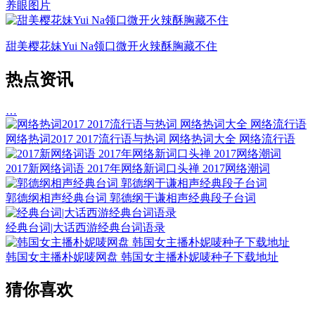
养眼图片
甜美樱花妹Yui Na领口微开火辣酥胸藏不住
热点资讯
…
网络热词2017 2017流行语与热词 网络热词大全 网络流行语
2017新网络词语 2017年网络新词口头禅 2017网络潮词
郭德纲相声经典台词 郭德纲于谦相声经典段子台词
经典台词|大话西游经典台词语录
韩国女主播朴妮唛网盘 韩国女主播朴妮唛种子下载地址
猜你喜欢