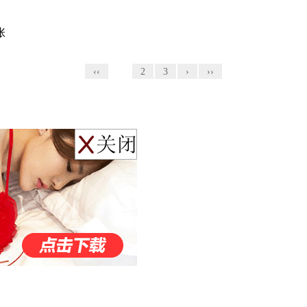
‹‹
1
2
3
›
››