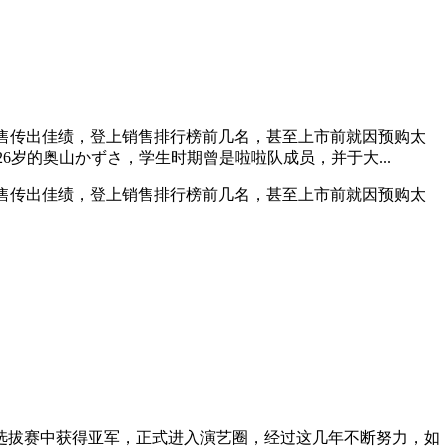
销售传出佳绩，登上销售排行榜前几名，甚至上市前就因预购太
今年26岁的奥山かずさ，学生时期曾是啦啦队成员，并于大...
销售传出佳绩，登上销售排行榜前几名，甚至上市前就因预购太
的选拔赛中获得亚军，正式进入演艺圈，经过这几年不断努力，如