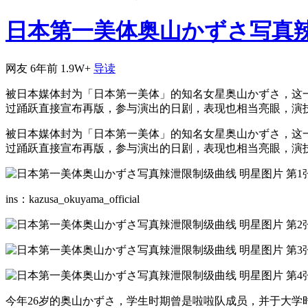
日本第一美体奥山かずさ写真
网友
6年前
1.9W+
导读
被日本媒体封为「日本第一美体」的知名女星奥山かずさ，这一
过踊跃直接宣布再版，参与演出的日剧，表现也相当亮眼，演技备受肯定，
被日本媒体封为「日本第一美体」的知名女星奥山かずさ，这一
过踊跃直接宣布再版，参与演出的日剧，表现也相当亮眼，演
ins：kazusa_okuyama_official
今年26岁的奥山かずさ，学生时期曾是啦啦队成员，并于大学