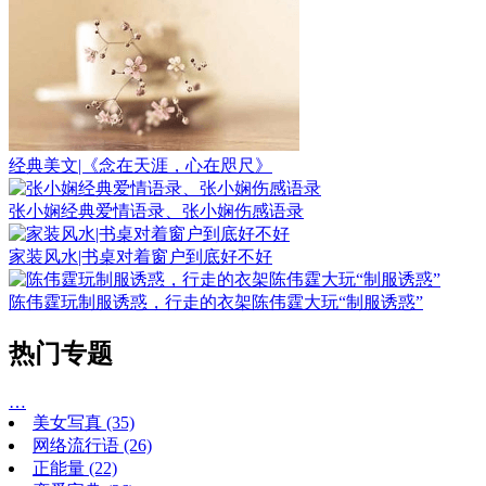
经典美文|《念在天涯，心在咫尺》
张小娴经典爱情语录、张小娴伤感语录
家装风水|书桌对着窗户到底好不好
陈伟霆玩制服诱惑，行走的衣架陈伟霆大玩“制服诱惑”
热门专题
…
美女写真
(35)
网络流行语
(26)
正能量
(22)