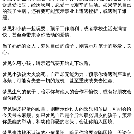
谤遭受损失，经历坎坷，忍受一段艰辛的生活。如果梦见自己
的孩子生病，还有要可能预示事业上遭遇挫折，或遇到了难
题。
梦见和小孩一起玩耍，预示工作顺利，或者学校生活充满愉
快，甚至会带来令你激动的爱情。
当了妈妈的女人，梦见自己的孩子，则表示对孩子的疼爱，关
心。
梦见乞丐小孩，暗示运气要开始走下坡路。
梦见小孩被大火烧死，自己却无能为力，预示你将遇到严重的
麻烦，可能有失去一切的危机，甚至重伤或失去性命。
梦见生气的孩子，暗示你与他人的合作不愉快，或有好朋友会
跟你绝交。
梦见调皮捣蛋的顽童，则暗示你过去的欢乐和放纵，可能会给
今天带来麻烦。如果梦见自己是个异常顽劣调皮的孩子，预示
你愚蠢的举动，和幼稚邪恶的念头，会让你陷入困境。
梦见走路被不认识的小孩尾随，暗示你将要深陷困境，无论怎