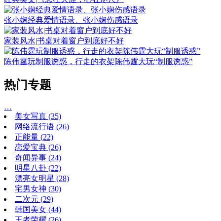
张小娴经典爱情语录、张小娴伤感语录
家装风水|书桌对着窗户到底好不好
陈伟霆玩制服诱惑，行走的衣架陈伟霆大玩“制服诱惑”
热门专题
…
美女写真
(35)
网络流行语
(26)
正能量
(22)
恋爱宝典
(26)
奇闻异事
(24)
明星八卦
(22)
漂亮女明星
(28)
宅男女神
(30)
二次元
(29)
韩国美女
(44)
王者荣耀
(26)