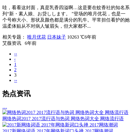
哇，看看这封面，真是乳香四溢啊…这是要在蚊香社的知名系
列“新・素人娘、お贷しします。 ”登场的唯月优花，也是一
个号称大小、形状及颜色都是满分的乳牛。平常担任看护的她
温柔体贴从不对病人皱眉头，但大家都不...
相关专题：
唯月优花
日本妹子
10263 ℃
6年前
艾薇资讯
6年前
‹‹
‹
1
2
3
››
热点资讯
…
网络热词2017 2017流行语与热词 网络热词大全 网络流行语
2017新网络词语 2017年网络新词口头禅 2017网络潮词