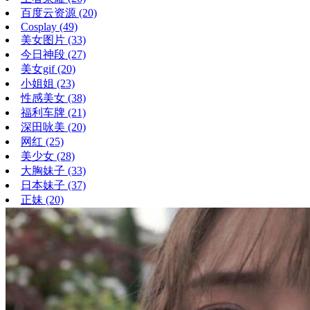
百度云资源
(20)
Cosplay
(49)
美女图片
(33)
今日神段
(27)
美女gif
(20)
小姐姐
(23)
性感美女
(38)
福利车牌
(21)
深田咏美
(20)
网红
(25)
美少女
(28)
大胸妹子
(33)
日本妹子
(37)
正妹
(20)