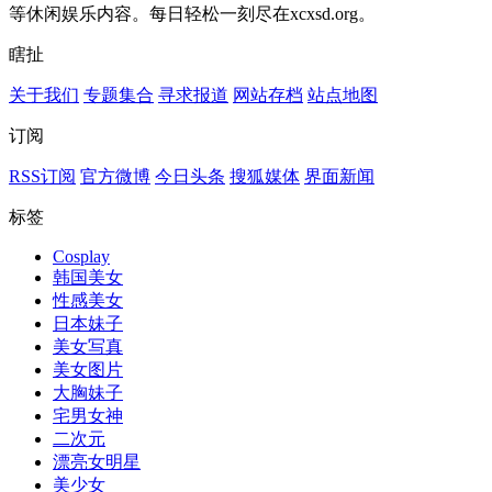
等休闲娱乐内容。每日轻松一刻尽在xcxsd.org。
瞎扯
关于我们
专题集合
寻求报道
网站存档
站点地图
订阅
RSS订阅
官方微博
今日头条
搜狐媒体
界面新闻
标签
Cosplay
韩国美女
性感美女
日本妹子
美女写真
美女图片
大胸妹子
宅男女神
二次元
漂亮女明星
美少女