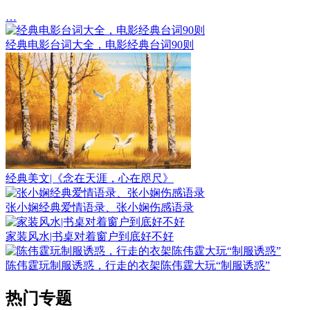
…
经典电影台词大全，电影经典台词90则
经典美文|《念在天涯，心在咫尺》
张小娴经典爱情语录、张小娴伤感语录
家装风水|书桌对着窗户到底好不好
陈伟霆玩制服诱惑，行走的衣架陈伟霆大玩“制服诱惑”
热门专题