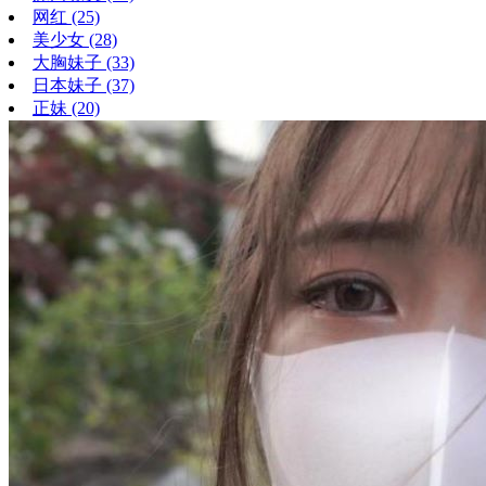
网红
(25)
美少女
(28)
大胸妹子
(33)
日本妹子
(37)
正妹
(20)