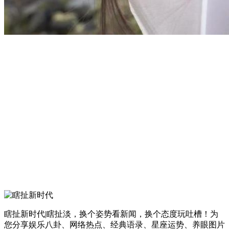
瞎扯新时代|瞎扯淡，换个姿势看新闻，换个态度玩吐槽！为
您分享娱乐八卦、网络热点、经典语录、星座运势、养眼图片