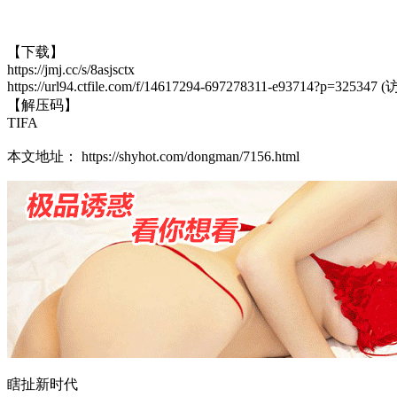
【下载】
https://jmj.cc/s/8asjsctx
https://url94.ctfile.com/f/14617294-697278311-e93714?p=32534
【解压码】
TIFA
本文地址： https://shyhot.com/dongman/7156.html
瞎扯新时代