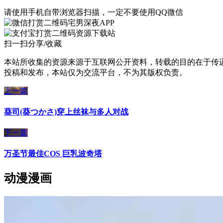
请使用手机自带浏览器扫描，一定不要使用QQ微信
宅男深夜APP
资源下载站
扫一扫分享/收藏
本站所收集的资源来源于互联网公开资料，转载的目的在于传
投稿和发布，本站仅为交流平台，不为其版权负责。
上一篇
葵司(葵つかさ)穿上丝袜与多人对战
下一篇
万圣节最佳COS 巨乳波奇塔
动漫漫画