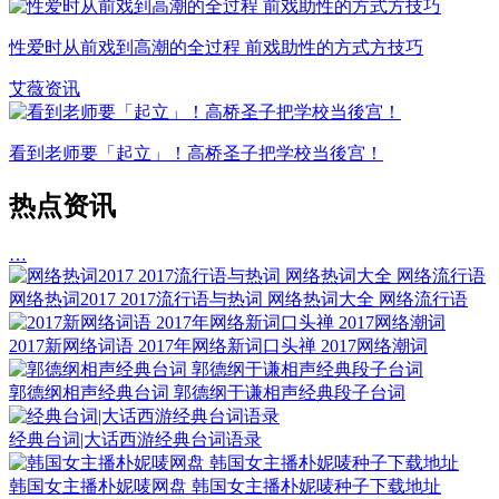
性爱时从前戏到高潮的全过程 前戏助性的方式方技巧
艾薇资讯
看到老师要「起立」！高桥圣子把学校当後宫！
热点资讯
…
网络热词2017 2017流行语与热词 网络热词大全 网络流行语
2017新网络词语 2017年网络新词口头禅 2017网络潮词
郭德纲相声经典台词 郭德纲于谦相声经典段子台词
经典台词|大话西游经典台词语录
韩国女主播朴妮唛网盘 韩国女主播朴妮唛种子下载地址