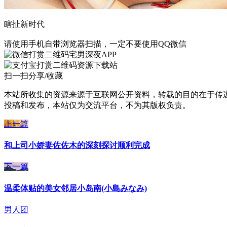
瞎扯新时代
请使用手机自带浏览器扫描，一定不要使用QQ微信
宅男深夜APP
资源下载站
扫一扫分享/收藏
本站所收集的资源来源于互联网公开资料，转载的目的在于传
投稿和发布，本站仅为交流平台，不为其版权负责。
上一篇
和上司小娇妻佐佐木的深刻探讨顺利完成
下一篇
温柔体贴的美女邻居小岛南(小島みなみ)
男人团