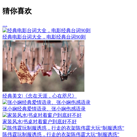
猜你喜欢
…
经典电影台词大全，电影经典台词90则
经典美文|《念在天涯，心在咫尺》
张小娴经典爱情语录、张小娴伤感语录
家装风水|书桌对着窗户到底好不好
陈伟霆玩制服诱惑，行走的衣架陈伟霆大玩“制服诱惑”