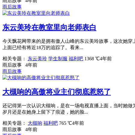
雨后故事
4年前
雨后故事
东云美玲在教室里向老师表白
今天飘花网带来的是拥有傲人山峰的东云美玲故事，这次她穿
上面已经有将近18万的追踪了。看来...
相关专题：
东云美玲
学生制服
福利吧
1368 ℃
4年前
雨后故事
4年前
雨后故事
大槻响的高傲将业主们彻底惹怒了
还记得第一次认识大槻响，是在一场电视直播上面，当时她做
岁月还是在她身上留下了痕迹，她的脸...
相关专题：
大槻响
福利吧
765 ℃
4年前
雨后故事
4年前