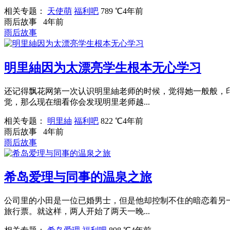
相关专题：
天使萌
福利吧
789 ℃
4年前
雨后故事
4年前
雨后故事
明里紬因为太漂亮学生根本无心学习
还记得飘花网第一次认识明里紬老师的时候，觉得她一般般，
觉，那么现在细看你会发现明里老师越...
相关专题：
明里紬
福利吧
822 ℃
4年前
雨后故事
4年前
雨后故事
希岛爱理与同事的温泉之旅
公司里的小田是一位已婚男士，但是他却控制不住的暗恋着另
旅行票。就这样，两人开始了两天一晚...