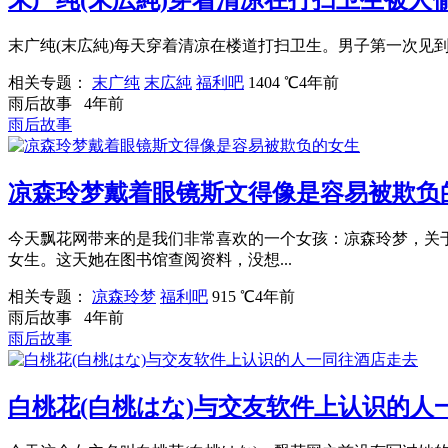
末广纯(末広純)每天穿着清凉在楼道打扫卫生。男子第一次见到
相关专题：
末广纯
末広純
福利吧
1404 ℃
4年前
雨后故事
4年前
雨后故事
凉森玲梦戴着眼镜斯文得像是容易被欺负
今天飘花网带来的是我们非常喜欢的一个女孩：凉森玲梦，关
女生。这天她在图书馆查阅资料，没想...
相关专题：
凉森玲梦
福利吧
915 ℃
4年前
雨后故事
4年前
雨后故事
白桃花(白桃はな)与交友软件上认识的人