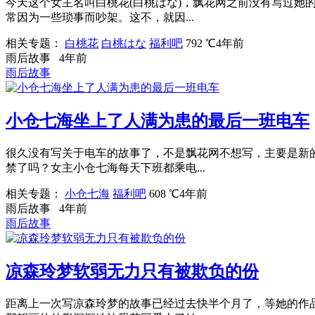
今天这个女主名叫白桃花(白桃はな)，飘花网之前没有写过
常因为一些琐事而吵架。这不，就因...
相关专题：
白桃花
白桃はな
福利吧
792 ℃
4年前
雨后故事
4年前
雨后故事
小仓七海坐上了人满为患的最后一班电车
很久没有写关于电车的故事了，不是飘花网不想写，主要是新
禁了吗？女主小仓七海每天下班都乘电...
相关专题：
小仓七海
福利吧
608 ℃
4年前
雨后故事
4年前
雨后故事
凉森玲梦软弱无力只有被欺负的份
距离上一次写凉森玲梦的故事已经过去快半个月了，等她的作