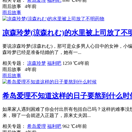
相关专题：
希岛爱理
福利吧
898 ℃
4年前
雨后故事
4年前
雨后故事
凉森玲梦(涼森れむ)的水里被上司放了不
要说凉森玲梦(涼森れむ)，那可是众多男人心目中的女神，
森玲梦已经是准备结婚的了，她有一...
相关专题：
凉森玲梦
福利吧
1259 ℃
4年前
雨后故事
4年前
雨后故事
希岛爱理不知道这样的日子要熬到什么时
如果家人遇到困难了你会付出所有包括自己吗？这样的难事没
来，聊了一会就进入正题了，原来丈夫因...
相关专题：
希岛爱理
福利吧
962 ℃
4年前