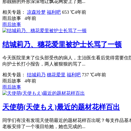
那靓丽的外形深深地让飘花网爱上了她...
相关专题：
凉森玲梦
福利吧
653 ℃
4年前
雨后故事
4年前
雨后故事
结城莉乃、穗花爱里被护士长骂了一顿
今天医院里来了位头部受伤的病人，主治医生看后觉得需要住
向护士长打小报告，两人被狠狠的骂了...
相关专题：
结城莉乃
穗花爱里
福利吧
737 ℃
4年前
雨后故事
4年前
雨后故事
天使萌(天使もえ)最近的题材花样百出
同学们有没有发现天使萌最近的题材花样百出呢？每支作品基
老板安排了一个项目给她，她也完成的...