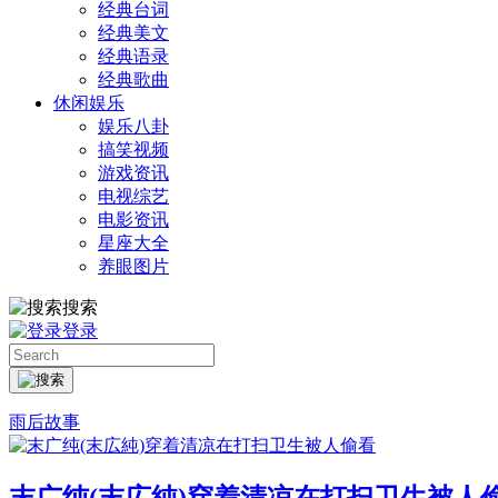
经典台词
经典美文
经典语录
经典歌曲
休闲娱乐
娱乐八卦
搞笑视频
游戏资讯
电视综艺
电影资讯
星座大全
养眼图片
搜索
登录
雨后故事
末广纯(末広純)穿着清凉在打扫卫生被人